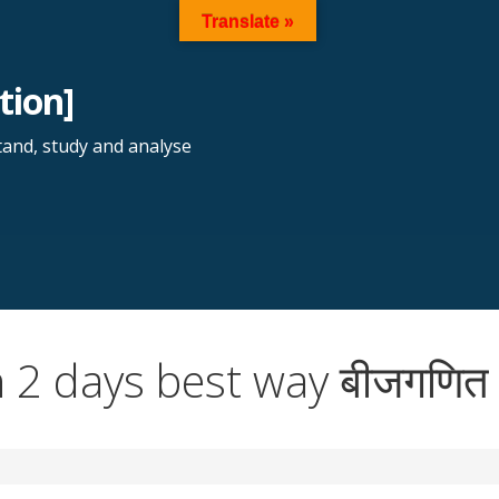
Translate »
tion]
tand, study and analyse
2 days best way बीजगणित बेस