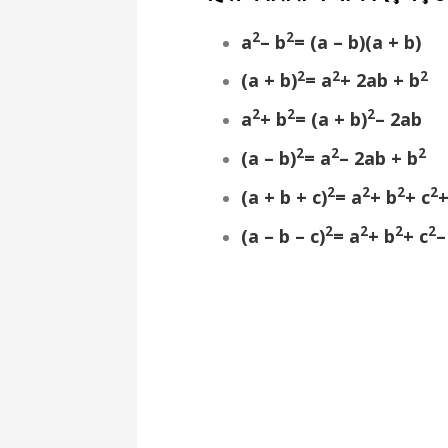
2
2
a
– b
= (a – b)(a + b)
2
2
2
(a + b)
= a
+ 2ab + b
2
2
2
a
+ b
= (a + b)
– 2ab
2
2
2
(a – b)
= a
– 2ab + b
2
2
2
2
(a + b + c)
= a
+ b
+ c
+
2
2
2
2
(a – b – c)
= a
+ b
+ c
–