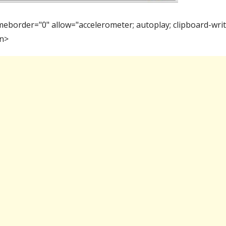
meborder="0" allow="accelerometer; autoplay; clipboard-wri
en>