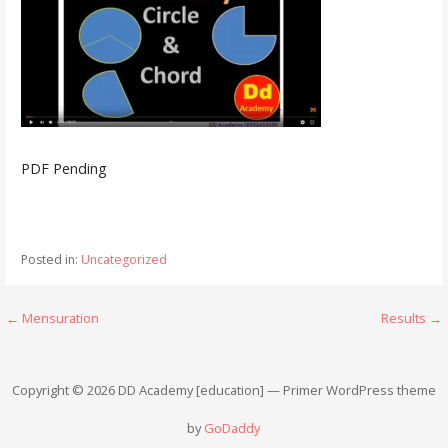
PDF Pending
Posted in:
Uncategorized
Post
← Mensuration
Results →
navigation
Copyright © 2026 DD Academy [education] — Primer WordPress theme
by
GoDaddy