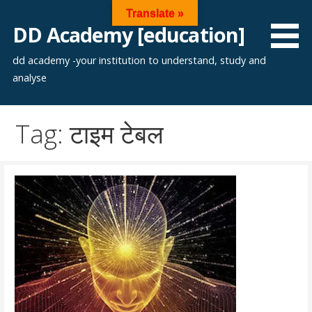
Skip
Translate »
to
DD Academy [education]
content
dd academy -your institution to understand, study and
analyse
Tag: टाइम टेबल